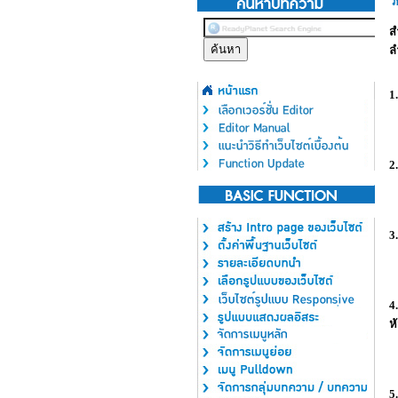
ว
ส
ล
1
2
3
4
ห
5