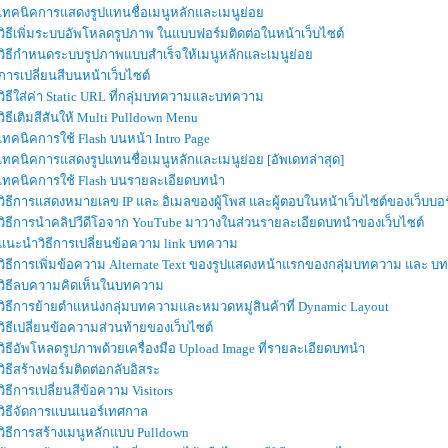
เทคนิคการแสดงรูปแทนชื่อเมนูหลักและเมนูย่อย
วิธีเพิ่มระบบอัพโหลดรูปภาพ ในแบบฟอร์มติดต่อในหน้าเว็บไซต์
วิธีกำหนดระบบรูปภาพแบบสำเร็จให้เมนูหลักและเมนูย่อย
การเปลี่ยนสีบนหน้าเว็บไซต์
วิธีใส่ค่า Static URL ที่กลุ่มบทความและบทความ
วิธีเติมสีสันให้ Multi Pulldown Menu
เทคนิคการใช้ Flash บนหน้า Intro Page
เทคนิคการแสดงรูปแทนชื่อเมนูหลักและเมนูย่อย [อัพเดทล่าสุด]
เทคนิคการใช้ Flash บนรายละเอียดบทนำ
วิธีการแสดงหมายเลข IP และ อิเมลของผู้โพส และผู้ตอบในหน้าเว็บไซต์ของเว็บบอร
วิธีการนำคลิปวีดีโอจาก YouTube มาวางในส่วนรายละเอียดบทนำของเว็บไซต์
แนะนำวิธีการเปลี่ยนข้อความ link บทความ
วิธีการเพิ่มข้อความ Alternate Text ของรูปแสดงหน้าแรกของกลุ่มบทความ และ 
วิธีลบความคิดเห็นในบทความ
วิธีการย้ายตำแหน่งกลุ่มบทความและหมวดหมู่สินค้าที่ Dynamic Layout
วิธีเปลี่ยนข้อความส่วนท้ายของเว็บไซต์
วิธีอัพโหลดรูปภาพด้วยเครื่องมือ Upload Image ที่รายละเอียดบทนำ
วิธีสร้างฟอร์มติดต่อกลับอิสระ
วิธีการเปลี่ยนสีข้อความ Visitors
วิธีจัดการแบนเนอร์เทศกาล
วิธีการสร้างเมนูหลักแบบ Pulldown