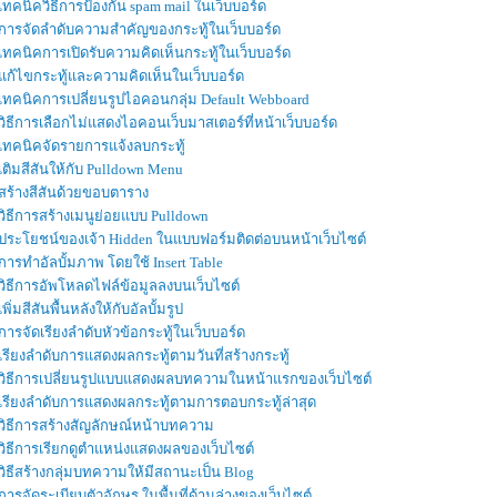
เทคนิควิธีการป้องกัน spam mail ในเว็บบอร์ด
การจัดลำดับความสำคัญของกระทู้ในเว็บบอร์ด
เทคนิคการเปิดรับความคิดเห็นกระทู้ในเว็บบอร์ด
แก้ไขกระทู้และความคิดเห็นในเว็บบอร์ด
เทคนิคการเปลี่ยนรูปไอคอนกลุ่ม Default Webboard
วิธีการเลือกไม่แสดงไอคอนเว็บมาสเตอร์ที่หน้าเว็บบอร์ด
เทคนิคจัดรายการแจ้งลบกระทู้
เติมสีสันให้กับ Pulldown Menu
สร้างสีสันด้วยขอบตาราง
วิธีการสร้างเมนูย่อยแบบ Pulldown
ประโยชน์ของเจ้า Hidden ในแบบฟอร์มติดต่อบนหน้าเว็บไซต์
การทำอัลบั้มภาพ โดยใช้ Insert Table
วิธีการอัพโหลดไฟล์ข้อมูลลงบนเว็บไซต์
เพิ่มสีสันพื้นหลังให้กับอัลบั้มรูป
การจัดเรียงลำดับหัวข้อกระทู้ในเว็บบอร์ด
เรียงลำดับการแสดงผลกระทู้ตามวันที่สร้างกระทู้
วิธีการเปลี่ยนรูปแบบแสดงผลบทความในหน้าแรกของเว็บไซต์
เรียงลำดับการแสดงผลกระทู้ตามการตอบกระทู้ล่าสุด
วิธีการสร้างสัญลักษณ์หน้าบทความ
วิธีการเรียกดูตำแหน่งแสดงผลของเว็บไซต์
วิธีสร้างกลุ่มบทความให้มีสถานะเป็น Blog
การจัดระเบียบตัวอักษร ในพื้นที่ด้านล่างของเว็บไซต์