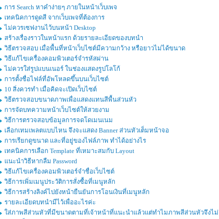
การ Search หาคำง่ายๆ ภายในหน้าเว็บเพจ
เทคนิคการดูดสี จากเว็บเพจที่ต้องการ
ไม่ควรเซฟงานไว้บนหน้า Desktop
สร้างเรื่องราวในหน้าแรก ด้วยรายละเอียดของบทนำ
วิธีตรวจสอบ เมื่อพื้นที่หน้าเว็บไซต์มีความกว้าง หรือยาวไม่ได้ขนาด
วิธีแก้ไขเครื่องคอมพิวเตอร์จำรหัสผ่าน
ไม่ควรใส่รูปแบนเนอร์ ในช่องแสดงรูปโลโก้
การตั้งชื่อไฟล์ที่อัพโหลดขึ้นบนเว็บไซต์
10 สิ่งควรทำ เมื่อคิดจะเปิดเว็บไซต์
วิธีตรวจสอบขนาดภาพเพื่อแสดงแทนสีพื้นส่วนหัว
การจัดบทความหน้าเว็บไซต์ให้สวยงาม
วิธีการตรวจสอบข้อมูลการจดโดเมนเนม
เลือกเทมเพลตแบบไหน จึงจะแสดง Banner ส่วนหัวเต็มหน้าจอ
การเรียกดูขนาด และที่อยู่ของไฟล์ภาพ ทำได้อย่างไร
เทคนิคการเลือก Template ที่เหมาะสมกับ Layout
แนะนำวิธีหากลืม Password
วิธีแก้ไขเครื่องคอมพิวเตอร์จำชื่อเว็บไซต์
วิธีการเพิ่มเมนูประวัติการสั่งซื้อที่เมนูหลัก
วิธีการสร้างลิงค์ไปยังหน้ายืนยันการโอนเงินที่เมนูหลัก
รายละเอียดบทนำมีไว้เพื่ออะไรค่ะ
ใส่ภาพสีส่วนหัวที่มีขนาดตามที่เจ้าหน้าที่แนะนำแล้วแต่ทำไมภาพสีส่วนหัวจึงไม่