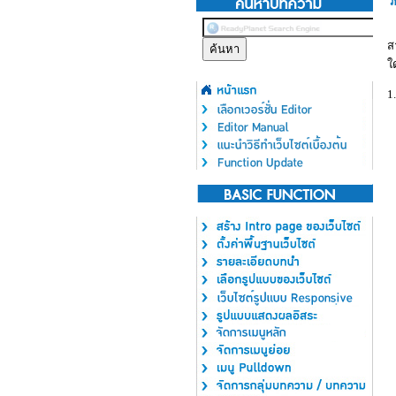
ว
ส
ใ
1