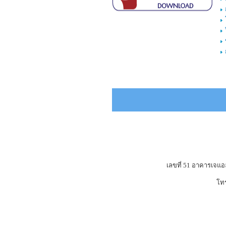
เลขที่ 51 อาคารเจแ
โท