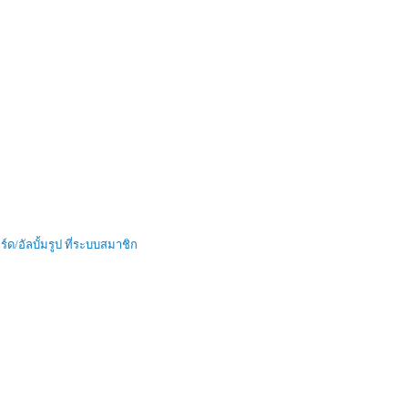
ด/อัลบั้มรูป ที่ระบบสมาชิก