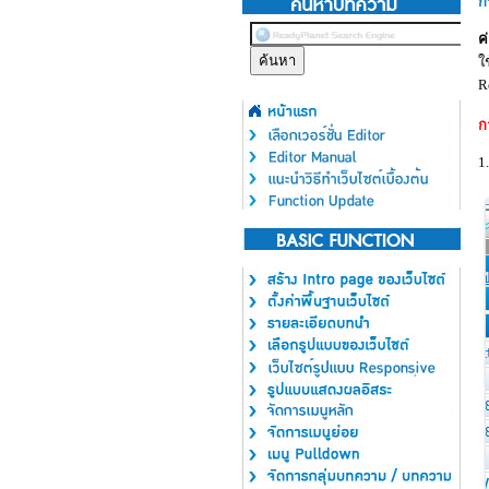
ก
ค
ใ
R
ก
1