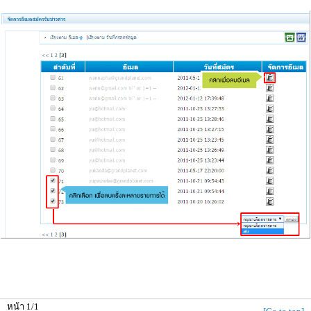
หน้า 1/1