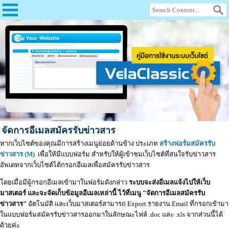
จัดการอีเมลสมัครรับข่าวสาร
หากเว็บไซต์ของคุณมีการสร้างเมนูย่อยด้านข้าง ประเภท
สร้างฟอร์มสมัครรับ
ข่าวสาร (M)
เพื่อให้มีแบบฟอร์ม สำหรับให้ผู้เข้าชมเว็บไซต์ที่สนใจรับข่าวสาร
อัพเดทจากเว็บไซต์ได้กรอกอีเมลเพื่อสมัครรับข่าวสาร
โดยเมื่อมีผู้กรอกอีเมลเข้ามาในฟอร์มดังกล่าว
ระบบจะส่งอีเมลแจ้งไปให้เว็บ
มาสเตอร์ และจะจัดเก็บข้อมูลอีเมลเหล่านี้ ไว้ที่เมนู "จัดการอีเมลสมัครรับ
ข่าวสาร"
อัตโนมัติ และเว็บมาสเตอร์สามารถ Export รายงาน Email ที่กรอกเข้ามา
ในแบบฟอร์มสมัครรับข่าวสารออกมาในลักษณะไฟล์ .doc และ .xls จากส่วนนี้ได้
ด้วยค่ะ