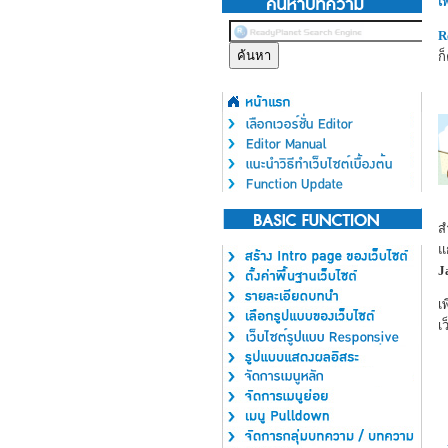
เ
R
ก็
ส
แ
J
เ
เ