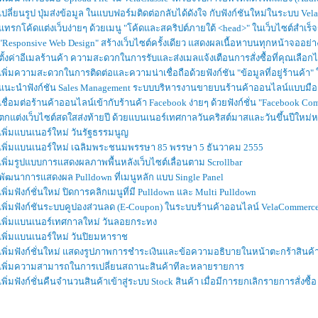
เปลี่ยนรูป ปุ่มส่งข้อมูล ในแบบฟอร์มติดต่อกลับได้ดังใจ กับฟังก์ชันใหม่ในระบบ Vela
แทรกโค้ดแต่งเว็บง่ายๆ ด้วยเมนู "โค้ดและสคริปต์ภายใต้ <head>" ในเว็บไซต์สำเร็จร
"Responsive Web Design" สร้างเว็บไซต์ครั้งเดียว แสดงผลเนื้อหาบนทุกหน้าจออย่
ตั้งค่าอีเมลร้านค้า ความสะดวกในการรับและส่งเมลแจ้งเตือนการสั่งซื้อที่คุณเลือกไ
เพิ่มความสะดวกในการติดต่อและความน่าเชื่อถือด้วยฟังก์ชัน "ข้อมูลที่อยู่ร้านค้า" 
แนะนำฟังก์ชัน Sales Management ระบบบริหารงานขายบนร้านค้าออนไลน์แบบมือ
เชื่อมต่อร้านค้าออนไลน์เข้ากับร้านค้า Facebook ง่ายๆ ด้วยฟังก์ชั่น "Facebook C
ตกแต่งเว็บไซต์สดใสส่งท้ายปี ด้วยแบนเนอร์เทศกาลวันคริสต์มาสและวันขึ้นปีให
เพิ่มแบนเนอร์ใหม่ วันรัฐธรรมนูญ
เพิ่มแบนเนอร์ใหม่ เฉลิมพระชนมพรรษา 85 พรรษา 5 ธันวาคม 2555
เพิ่มรูปแบบการแสดงผลภาพพื้นหลังเว็บไซต์เลื่อนตาม Scrollbar
พัฒนาการแสดงผล Pulldown ที่เมนูหลัก แบบ Single Panel
เพิ่มฟังก์ชั่นใหม่ ปิดการคลิกเมนูที่มี Pulldown และ Multi Pulldown
เพิ่มฟังก์ชันระบบคูปองส่วนลด (E-Coupon) ในระบบร้านค้าออนไลน์ VelaCommerc
เพิ่มแบนเนอร์เทศกาลใหม่ วันลอยกระทง
เพิ่มแบนเนอร์ใหม่ วันปิยมหาราช
เพิ่มฟังก์ชั่นใหม่ แสดงรูปภาพการชำระเงินและข้อความอธิบายในหน้าตะกร้าสินค้
เพิ่มความสามารถในการเปลี่ยนสถานะสินค้าทีละหลายรายการ
เพิ่มฟังก์ชั่นคืนจำนวนสินค้าเข้าสู่ระบบ Stock สินค้า เมื่อมีการยกเลิกรายการสั่งซื้อ