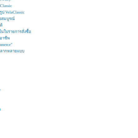
Classic
ูป VelaClassic
างสมบูรณ์
ด้
ในใบรายการสั่งซื้อ
อาชีพ
ommerce"
ม่หลากหลายแบบ
e
า