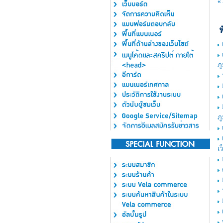
«
ฟ
ภ
ภ
เว