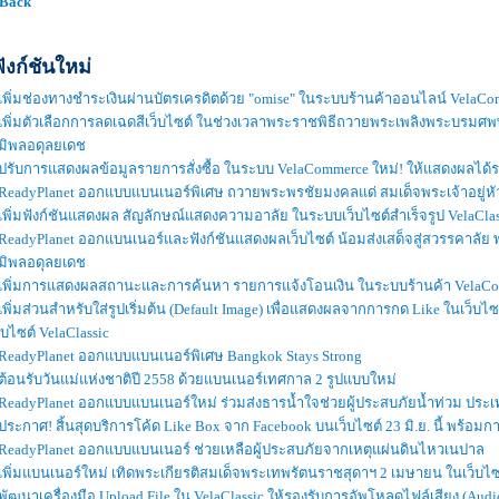
 Back
ังก์ชันใหม่
เพิ่มช่องทางชำระเงินผ่านบัตรเครดิตด้วย "omise" ในระบบร้านค้าออนไลน์ VelaC
เพิ่มตัวเลือกการลดเฉดสีเว็บไซต์ ในช่วงเวลาพระราชพิธีถวายพระเพลิงพระบร
ูมิพลอดุลยเดช
ปรับการแสดงผลข้อมูลรายการสั่งซื้อ ในระบบ VelaCommerce ใหม่! ให้แสดงผลได้รวดเ
ReadyPlanet ออกแบบแบนเนอร์พิเศษ ถวายพระพรชัยมงคลแด่ สมเด็จพระเจ้าอยู่หัว 
เพิ่มฟังก์ชันแสดงผล สัญลักษณ์แสดงความอาลัย ในระบบเว็บไซต์สำเร็จรูป VelaClas
ReadyPlanet ออกแบนเนอร์และฟังก์ชันแสดงผลเว็บไซต์ น้อมส่งเสด็จสู่สวรรคาล
ูมิพลอดุลยเดช
เพิ่มการแสดงผลสถานะและการค้นหา รายการแจ้งโอนเงิน ในระบบร้านค้า VelaComme
เพิ่มส่วนสำหรับใส่รูปเริ่มต้น (Default Image) เพื่อแสดงผลจากการกด Like ในเว็บไ
็บไซต์ VelaClassic
ReadyPlanet ออกแบบแบนเนอร์พิเศษ Bangkok Stays Strong
ต้อนรับวันแม่แห่งชาติปี 2558 ด้วยแบนเนอร์เทศกาล 2 รูปแบบใหม่
ReadyPlanet ออกแบบแบนเนอร์ใหม่ ร่วมส่งธารน้ำใจช่วยผู้ประสบภัยน้ำท่วม ประ
ประกาศ! สิ้นสุดบริการโค้ด Like Box จาก Facebook บนเว็บไซต์ 23 มิ.ย. นี้ พร้อมก
ReadyPlanet ออกแบบแบนเนอร์ ช่วยเหลือผู้ประสบภัยจากเหตุแผ่นดินไหวเนปาล
เพิ่มแบนเนอร์ใหม่ เทิดพระเกียรติสมเด็จพระเทพรัตนราชสุดาฯ 2 เมษายน ในเว็บไซต
พัฒนาเครื่องมือ Upload File ใน VelaClassic ให้รองรับการอัพโหลดไฟล์เสียง (Audio