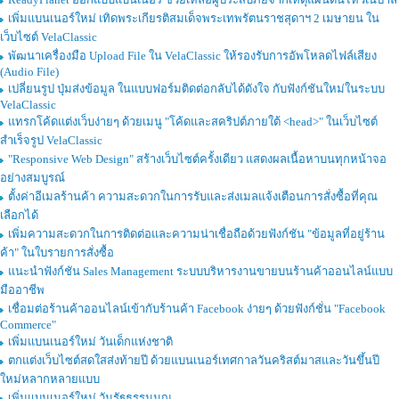
เพิ่มแบนเนอร์ใหม่ เทิดพระเกียรติสมเด็จพระเทพรัตนราชสุดาฯ 2 เมษายน ใน
เว็บไซต์ VelaClassic
พัฒนาเครื่องมือ Upload File ใน VelaClassic ให้รองรับการอัพโหลดไฟล์เสียง
(Audio File)
เปลี่ยนรูป ปุ่มส่งข้อมูล ในแบบฟอร์มติดต่อกลับได้ดังใจ กับฟังก์ชันใหม่ในระบบ
VelaClassic
แทรกโค้ดแต่งเว็บง่ายๆ ด้วยเมนู "โค้ดและสคริปต์ภายใต้ <head>" ในเว็บไซต์
สำเร็จรูป VelaClassic
"Responsive Web Design" สร้างเว็บไซต์ครั้งเดียว แสดงผลเนื้อหาบนทุกหน้าจอ
อย่างสมบูรณ์
ตั้งค่าอีเมลร้านค้า ความสะดวกในการรับและส่งเมลแจ้งเตือนการสั่งซื้อที่คุณ
เลือกได้
เพิ่มความสะดวกในการติดต่อและความน่าเชื่อถือด้วยฟังก์ชัน "ข้อมูลที่อยู่ร้าน
ค้า" ในใบรายการสั่งซื้อ
แนะนำฟังก์ชัน Sales Management ระบบบริหารงานขายบนร้านค้าออนไลน์แบบ
มืออาชีพ
เชื่อมต่อร้านค้าออนไลน์เข้ากับร้านค้า Facebook ง่ายๆ ด้วยฟังก์ชั่น "Facebook
Commerce"
เพิ่มแบนเนอร์ใหม่ วันเด็กแห่งชาติ
ตกแต่งเว็บไซต์สดใสส่งท้ายปี ด้วยแบนเนอร์เทศกาลวันคริสต์มาสและวันขึ้นปี
ใหม่หลากหลายแบบ
เพิ่มแบนเนอร์ใหม่ วันรัฐธรรมนูญ