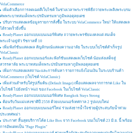
VelaCommerce
เพิ่มตัวเลือกการลดเฉดสีเว็บไซต์ ในช่วงเวลาพระราชพิธีถวายพระเพลิงพระบรม
ศพพระบาทสมเด็จพระปรมินทรมหาภูมิพลอดุลยเดช
ปรับการแสดงผลข้อมูลรายการสั่งซื้อ ในระบบ VelaCommerce ใหม่! ให้แสดงผล
ได้รวดเร็วยิ่งขึ้น
ReadyPlanet ออกแบบแบนเนอร์พิเศษ ถวายพระพรชัยมงคลแด่ สมเด็จ
พระเจ้าอยู่หัว รัชกาลที่ 10
เพิ่มฟังก์ชันแสดงผล สัญลักษณ์แสดงความอาลัย ในระบบเว็บไซต์สำเร็จรูป
VelaClassic
ReadyPlanet ออกแบนเนอร์และฟังก์ชันแสดงผลเว็บไซต์ น้อมส่งเสด็จสู่
สวรรคาลัย พระบาทสมเด็จพระปรมินทรมหาภูมิพลอดุลยเดช
เพิ่มการแสดงผลสถานะและการค้นหา รายการแจ้งโอนเงิน ในระบบร้านค้า
VelaCommerce (เว็บไซต์ VelaClassic)
เพิ่มส่วนสำหรับใส่รูปเริ่มต้น (Default Image) เพื่อแสดงผลจากการกด Like ใน
เว็บไซต์ ไปยังหน้า Wall ของ Facebook ในเว็บไซต์ VelaClassic
ReadyPlanet ออกแบบแบนเนอร์พิเศษ Bangkok Stays Strong
ต้อนรับวันแม่แห่งชาติปี 2558 ด้วยแบนเนอร์เทศกาล 2 รูปแบบใหม่
ReadyPlanet ออกแบบแบนเนอร์ใหม่ ร่วมส่งธารน้ำใจช่วยผู้ประสบภัยน้ำท่วม
ประเทศพม่า
ประกาศ! สิ้นสุดบริการโค้ด Like Box จาก Facebook บนเว็บไซต์ 23 มิ.ย. นี้ พร้อม
การอัพเดทเป็น "Page Plugin"
ReadyPlanet ออกแบบแบนเนอร์ ช่วยเหลือผู้ประสบภัยจากเหตุแผ่นดินไหวเนปาล