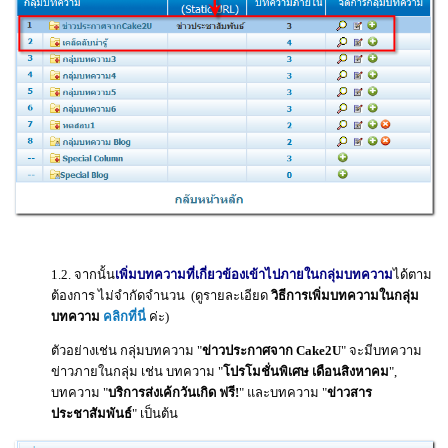
1.2. จากนั้น
เพิ่มบทความที่เกี่ยวข้องเข้าไปภายในกลุ่มบทความ
ได้ตาม
ต้องการ ไม่จำกัดจำนวน (ดูรายละเอียด
วิธีการเพิ่มบทความในกลุ่ม
บทความ
คลิกที่นี่
ค่ะ)
ตัวอย่างเช่น กลุ่มบทความ "
ข่าวประกาศจาก Cake2U
" จะมีบทความ
ข่าวภายในกลุ่ม เช่น บทความ "
โปรโมชั่นพิเศษ เดือนสิงหาคม
",
บทความ "
บริการส่งเค้กวันเกิด ฟรี!
" และบทความ "
ข่าวสาร
ประชาสัมพันธ์
" เป็นต้น