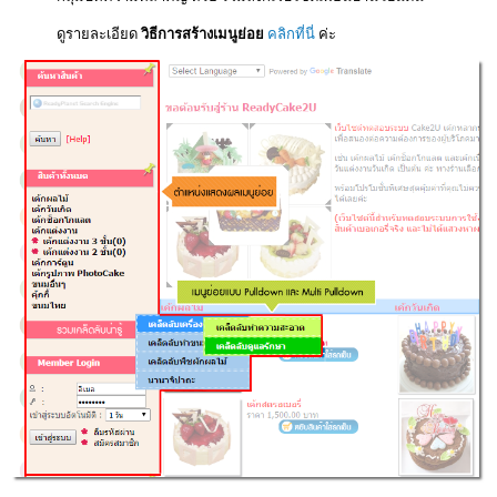
ดูรายละเอียด
วิธีการสร้างเมนูย่อย
คลิกที่นี่
ค่ะ