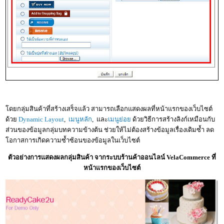
โดยกลุ่มสินค้าที่สร้างเสร็จแล้ว สามารถเลือกแสดงผลที่หน้าแรกของเว็บไซต์
ด้วย
Dynamic Layout
,
เมนูหลัก
, และ
เมนูย่อย
ด้วยวิธีการสร้างลิงก์เหมือนกับ
ส่วนของข้อมูลกลุ่มบทความข้างต้น ช่วยให้ไม่ต้องสร้างข้อมูลเรื่องเดิมซ้ำ ลด
โอกาสการเกิดความซ้ำซ้อนของข้อมูลในเว็บไซต์
ตัวอย่างการแสดงผลกลุ่มสินค้า จากระบบร้านค้าออนไลน์ VelaCommerce ที่
หน้าแรกของเว็บไซต์