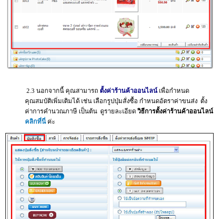
2.3 นอกจากนี้ คุณสามารถ
ตั้งค่าร้านค้าออนไลน์
เพื่อกำหนด
คุณสมบัติเพิ่มเติมได้ เช่น เลือกรูปปุ่มสั่งซื้อ กำหนดอัตราค่าขนส่ง ตั้ง
ค่าการคำนวณภาษี เป็นต้น ดูรายละเอียด
วิธีการตั้งค่าร้านค้าออนไลน์
คลิกที่นี่
ค่ะ